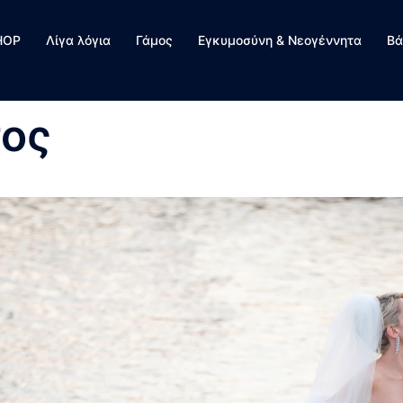
HOP
Λίγα λόγια
Γάμος
Εγκυμοσύνη & Νεογέννητα
Βά
τος