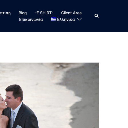
πτιση
Blog
-E SHIRT-
Client Area
Search
Επικοινωνία
Ελληνικα