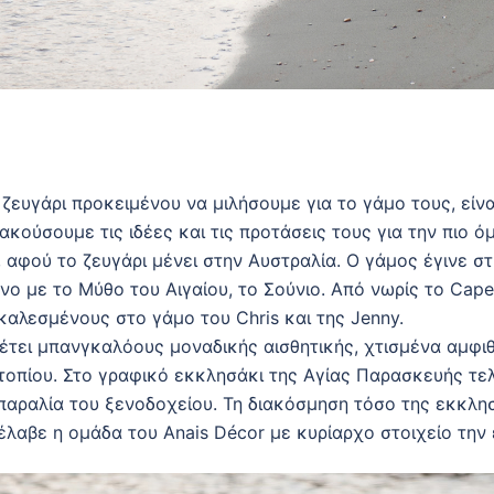
υγάρι προκειμένου να μιλήσουμε για το γάμο τους, είναι
κούσουμε τις ιδέες και τις προτάσεις τους για την πιο ό
 αφού το ζευγάρι μένει στην Αυστραλία. Ο γάμος έγινε στι
ο με το Μύθο του Αιγαίου, το Σούνιο. Από νωρίς το Cape 
καλεσμένους στο γάμο του Chris και της Jenny.
τει μπανγκαλόους μοναδικής αισθητικής, χτισμένα αμφιθ
οπίου. Στο γραφικό εκκλησάκι της Αγίας Παρασκευής τελ
παραλία του ξενοδοχείου. Τη διακόσμηση τόσο της εκκλησ
λαβε η ομάδα του Anais Décor με κυρίαρχο στοιχείο την 