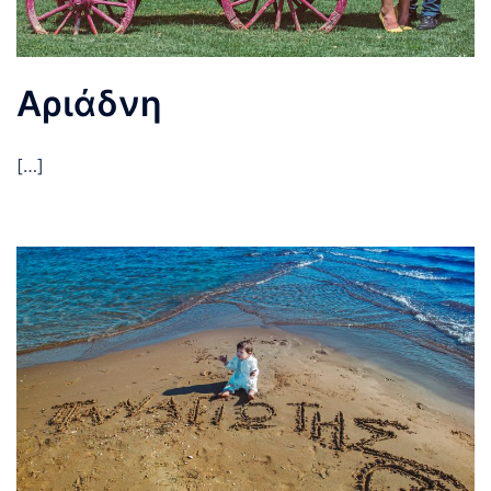
Αριάδνη
[…]