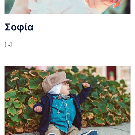
Σοφία
[…]