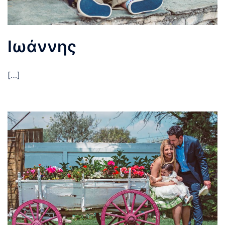
Ιωάννης
[…]