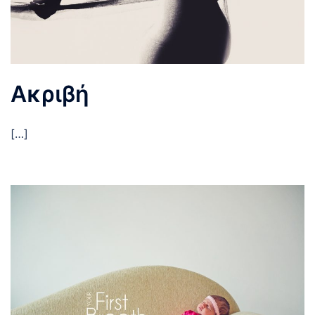
Ακριβή
[…]