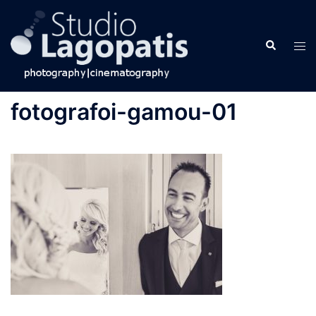
Skip
to
Search
content
Tog
men
fotografoi-gamou-01