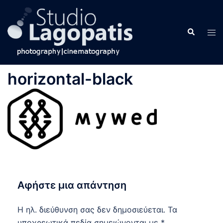
Skip
to
Search
content
Tog
men
horizontal-black
Αφήστε μια απάντηση
Η ηλ. διεύθυνση σας δεν δημοσιεύεται.
Τα
υποχρεωτικά πεδία σημειώνονται με
*