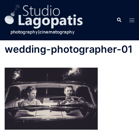
Skip
to
Search
content
Tog
men
wedding-photographer-01