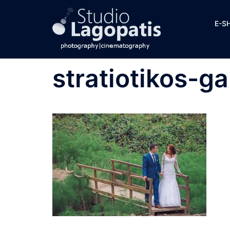
Skip
to
E-S
content
stratiotikos-g