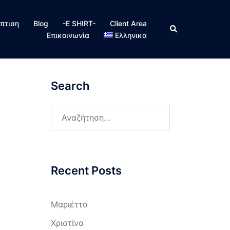
πτιση
Blog
-E SHIRT-
Client Area
Search
Επικοινωνία
Ελληνικα
Search
Αναζήτηση
για:
Recent Posts
Μαριέττα
Χριστίνα