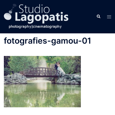
Skip
to
Search
content
Tog
men
fotografies-gamou-01