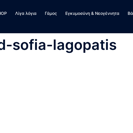
HOP
Λίγα λόγια
Γάμος
Εγκυμοσύνη & Νεογέννητα
Βά
-sofia-lagopatis