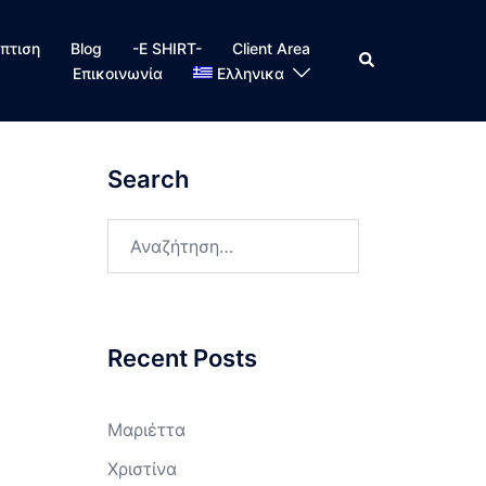
πτιση
Blog
-E SHIRT-
Client Area
Search
Επικοινωνία
Ελληνικα
Search
Αναζήτηση
για:
Recent Posts
Μαριέττα
Χριστίνα