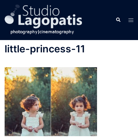
Skip
to
Search
content
Tog
men
little-princess-11