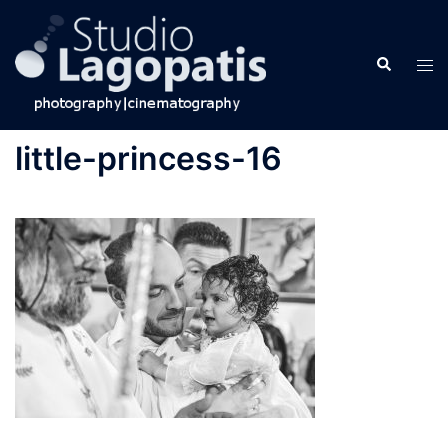
Skip
to
Search
content
Tog
men
little-princess-16