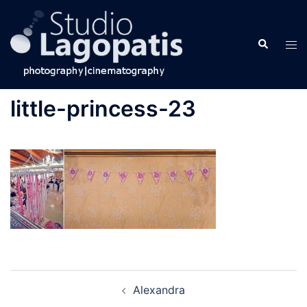
Skip
to
Search
content
Tog
men
little-princess-23
Post
Alexandra
navigation