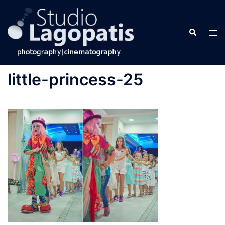
Skip
to
Search
content
Tog
men
little-princess-25