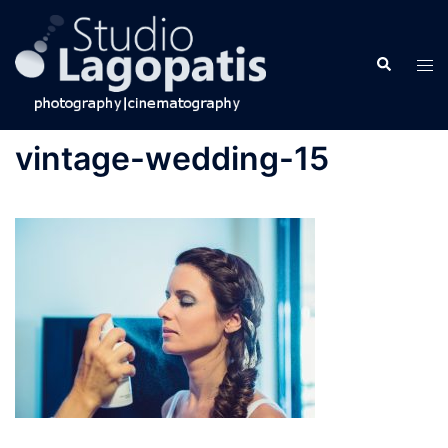
Skip
to
Search
content
Tog
men
vintage-wedding-15