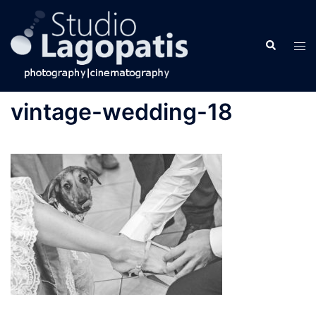
Skip
to
Search
content
Tog
men
vintage-wedding-18