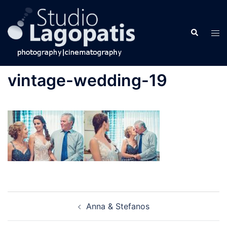
Skip
to
Search
content
Tog
men
vintage-wedding-19
Post
Anna & Stefanos
navigation