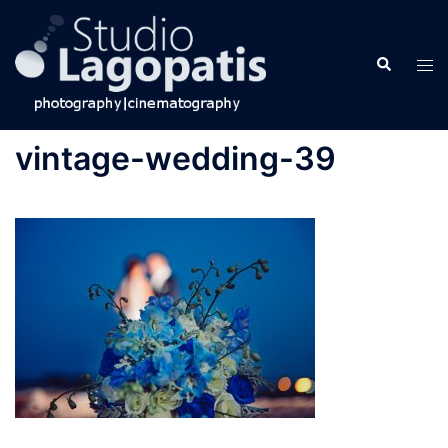
Skip
to
Search
content
Tog
men
vintage-wedding-39