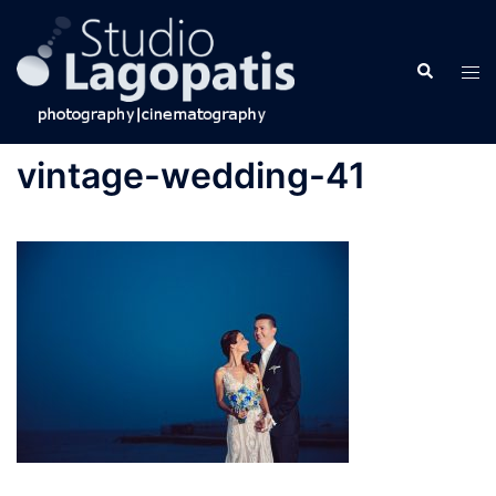
Skip
to
Search
content
Tog
men
vintage-wedding-41