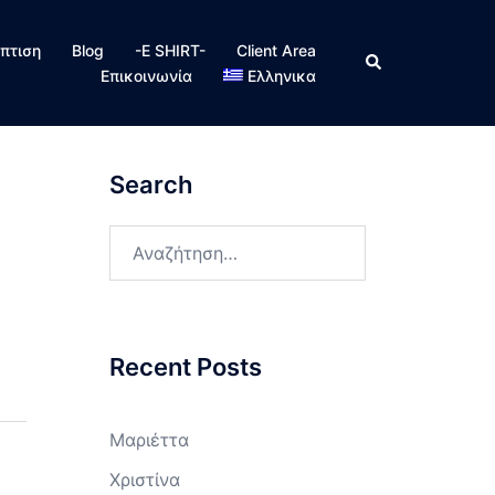
πτιση
Blog
-E SHIRT-
Client Area
Search
Επικοινωνία
Ελληνικα
Search
Αναζήτηση
για:
Recent Posts
Μαριέττα
Χριστίνα