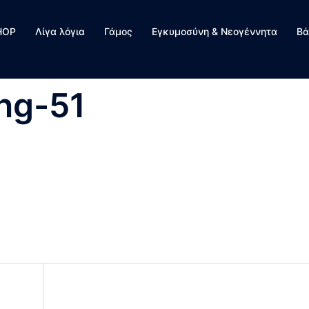
HOP
Λίγα λόγια
Γάμος
Εγκυμοσύνη & Νεογέννητα
Βά
ng-51