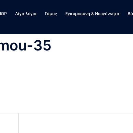
HOP
Λίγα λόγια
Γάμος
Εγκυμοσύνη & Νεογέννητα
Βά
amou-35