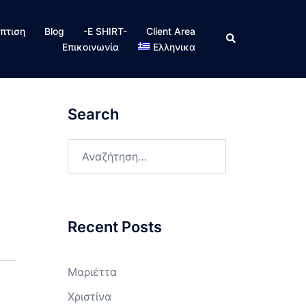
πτιση
Blog
-E SHIRT-
Client Area
Search
Επικοινωνία
Ελληνικα
Search
Αναζήτηση
για:
Recent Posts
Μαριέττα
Χριστίνα