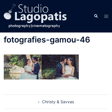
Skip
to
Search
content
Tog
men
fotografies-gamou-46
Post
Christy & Savvas
navigation