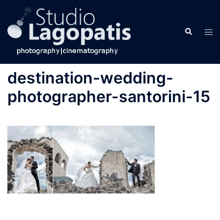
Skip
to
Search
content
Tog
men
destination-wedding-
photographer-santorini-15