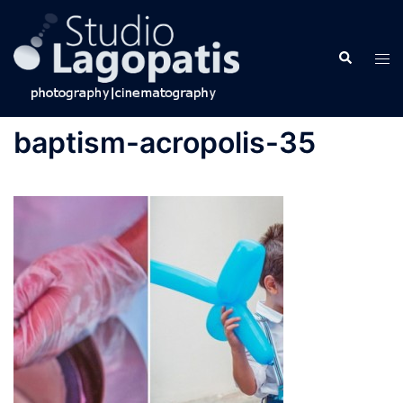
Skip
to
Search
content
Tog
men
baptism-acropolis-35