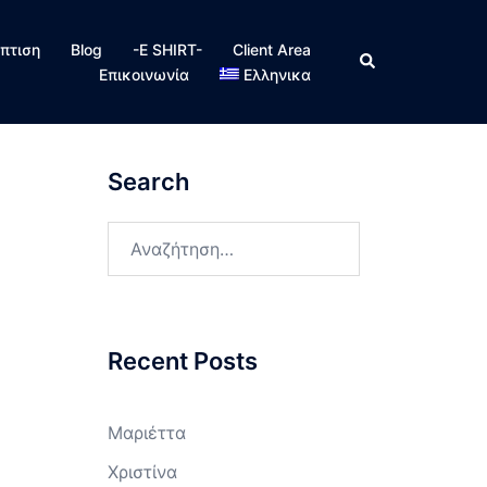
πτιση
Blog
-E SHIRT-
Client Area
Search
Επικοινωνία
Ελληνικα
Search
Αναζήτηση
για:
Recent Posts
Μαριέττα
Χριστίνα