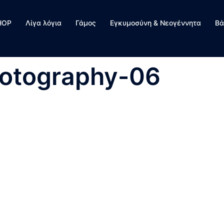
HOP
Λίγα λόγια
Γάμος
Εγκυμοσύνη & Νεογέννητα
Βά
hotography-06