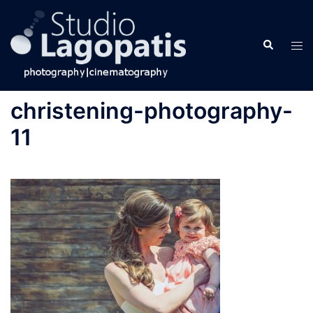
Skip
to
Search
content
Tog
men
christening-photography-
11