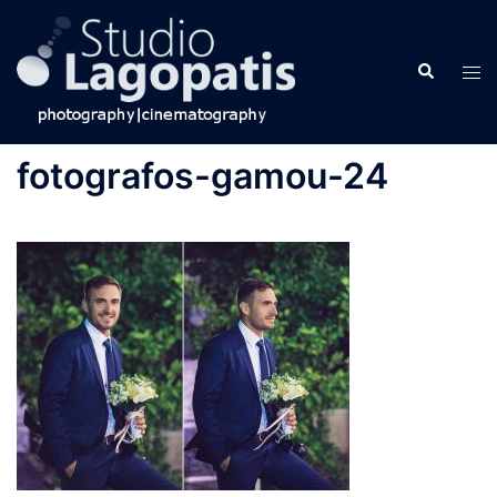
Skip
to
Search
content
Tog
men
fotografos-gamou-24