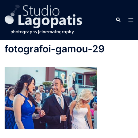
Skip
to
Search
content
Tog
men
fotografoi-gamou-29