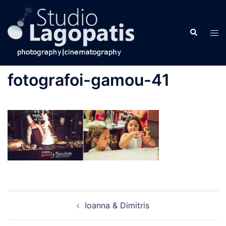
Skip
to
Search
content
Tog
men
fotografoi-gamou-41
Post
Ioanna & Dimitris
navigation