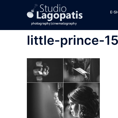
Skip
to
E-S
content
little-prince-1