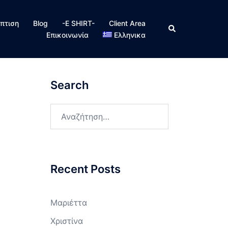
πτιση
Blog
-E SHIRT-
Client Area
Search
Επικοινωνία
Ελληνικα
Search
Αναζήτηση
για:
Recent Posts
Μαριέττα
Χριστίνα