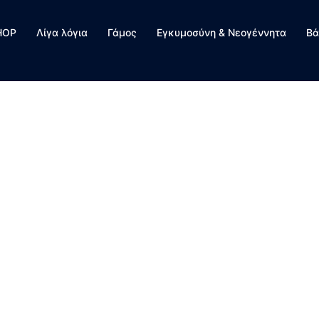
HOP
Λίγα λόγια
Γάμος
Εγκυμοσύνη & Νεογέννητα
Βά
5