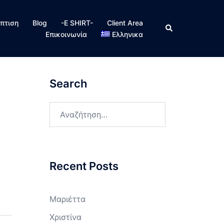
πτιση
Blog
-E SHIRT-
Client Area
Search
Επικοινωνία
Ελληνικα
Search
Αναζήτηση
για:
Recent Posts
Μαριέττα
Χριστίνα