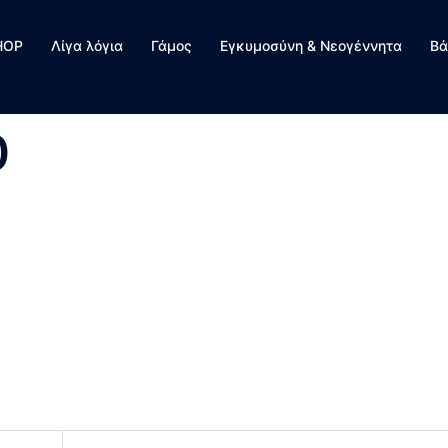
HOP
Λίγα λόγια
Γάμος
Εγκυμοσύνη & Νεογέννητα
Βά
0