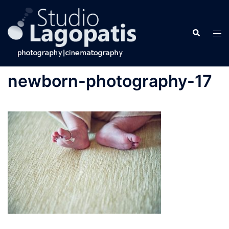
Skip
to
Search
content
Tog
men
newborn-photography-17