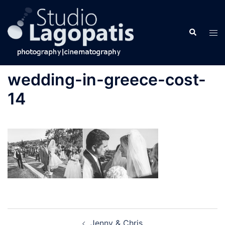
Skip
to
Search
content
Tog
men
wedding-in-greece-cost-
14
Post
Jenny & Chris