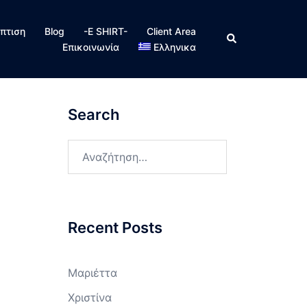
πτιση
Blog
-E SHIRT-
Client Area
Search
Επικοινωνία
Ελληνικα
Search
Αναζήτηση
για:
Recent Posts
Μαριέττα
Χριστίνα