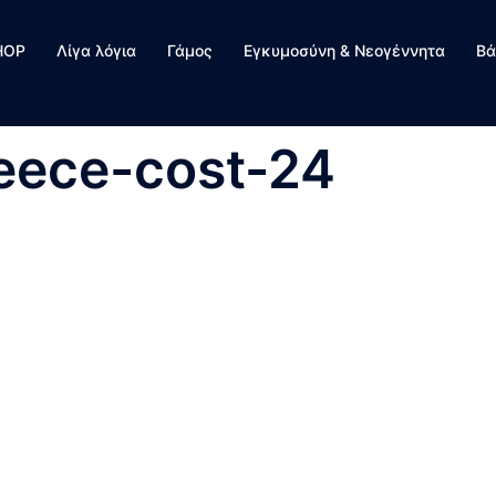
HOP
Λίγα λόγια
Γάμος
Εγκυμοσύνη & Νεογέννητα
Βά
eece-cost-24