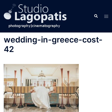
Skip
to
Search
content
Tog
men
wedding-in-greece-cost-
42