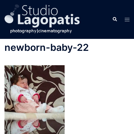
Skip
to
Search
content
Tog
men
newborn-baby-22