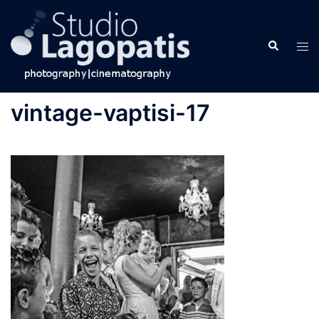
Skip
to
Search
content
Tog
men
vintage-vaptisi-17