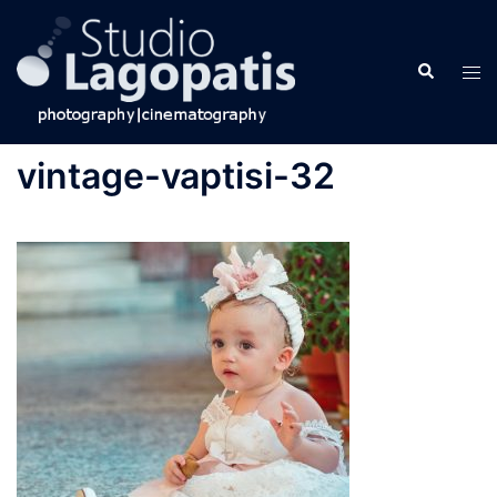
Skip
to
Search
content
Tog
men
vintage-vaptisi-32