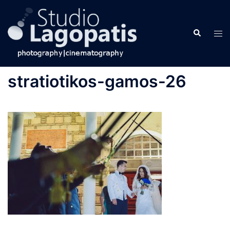
Skip
to
Search
content
Tog
men
stratiotikos-gamos-26