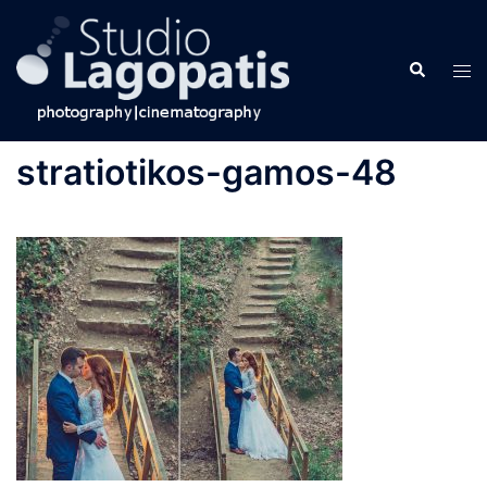
Skip
to
Search
content
Tog
men
stratiotikos-gamos-48