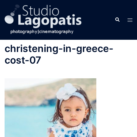
Skip
to
Search
content
Tog
men
christening-in-greece-
cost-07