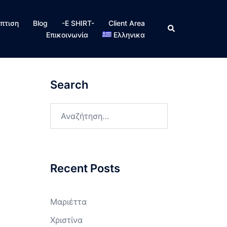
πτιση
Blog
-E SHIRT-
Client Area
Search
Επικοινωνία
Ελληνικα
Search
Αναζήτηση
για:
Recent Posts
Μαριέττα
Χριστίνα