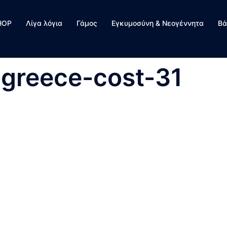
HOP
Λίγα λόγια
Γάμος
Εγκυμοσύνη & Νεογέννητα
Βά
-greece-cost-31