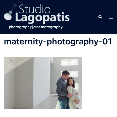
Skip
to
Search
content
Tog
men
maternity-photography-01