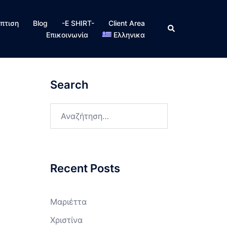
πτιση
Blog
-E SHIRT-
Client Area
Search
Επικοινωνία
Ελληνικα
Search
Αναζήτηση
για:
Recent Posts
Μαριέττα
Χριστίνα