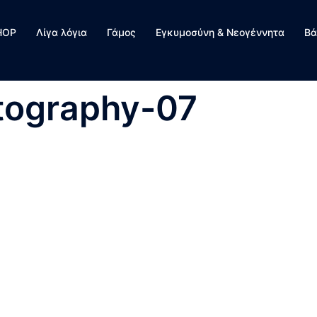
HOP
Λίγα λόγια
Γάμος
Εγκυμοσύνη & Νεογέννητα
Βά
tography-07