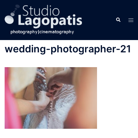
Skip
to
Search
content
Tog
men
wedding-photographer-21