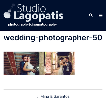
Skip
to
Search
content
Tog
men
wedding-photographer-50
Post
Mina & Sarantos
navigation