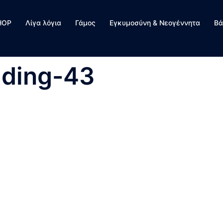
HOP
Λίγα λόγια
Γάμος
Εγκυμοσύνη & Νεογέννητα
Βά
dding-43