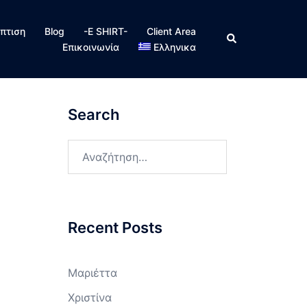
πτιση
Blog
-E SHIRT-
Client Area
Search
Επικοινωνία
Ελληνικα
Search
Αναζήτηση
για:
Recent Posts
Μαριέττα
Χριστίνα