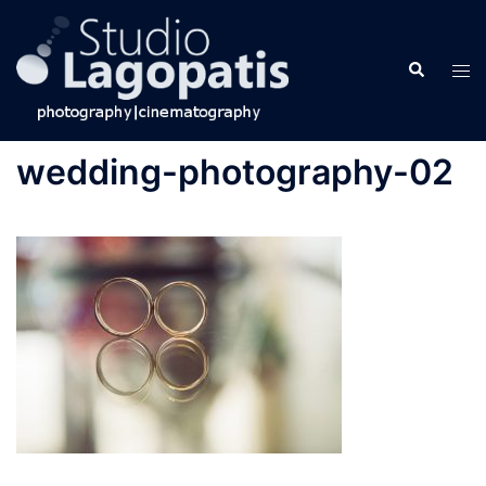
Skip
to
Search
content
Tog
men
wedding-photography-02