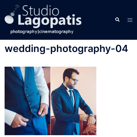
Skip
to
Search
content
Tog
men
wedding-photography-04