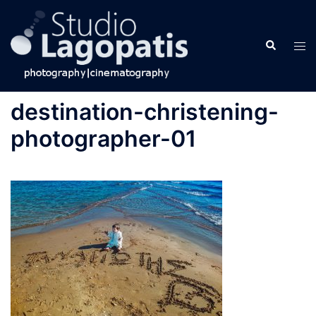
Skip
to
Search
content
Tog
men
destination-christening-
photographer-01