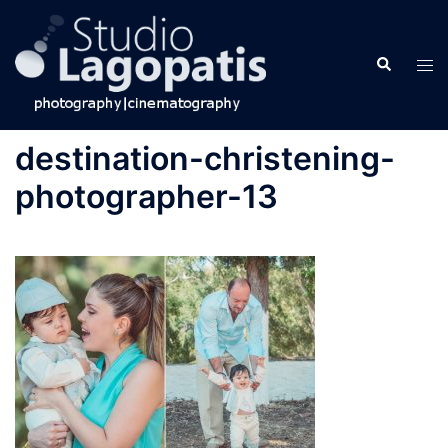
Skip
to
Search
content
Tog
men
destination-christening-
photographer-13